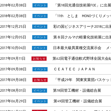
2018年02月08日
「第18回光通信技術展FOE」に出展
イベント
2018年02月08日
「11th としま MONOづくり
イベント
2017年12月25日
彩の国ビジネスアリーナ2018に出
イベント
2017年12月05日
第８回クルマの軽量化技術展に出
イベント
2017年10月04日
日本最大級異業種交流展示会 メッ
イベント
2017年09月11日
第62回電子通信軟式野球全国大会
お知らせ
2017年09月08日
ＣＥＡＴＥＣ ＪＡＰＡＮ
イベント
2017年09月08日
「平成29年 関東実業団バスケッ
お知らせ
2017年08月01日
第18回管工機材・設備総合展
イベント
2017年06月29日
第49回管工機材・設備総合展
イベント