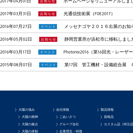
2017年04月01日
ホームページをリニューアルしま
お知らせ
2017年03月31日
光通信技術展（FOE2017）
お知らせ
2016年07月27日
メッセナゴヤ２０１６出展のお知らせ（
イベント
2016年05月02日
静岡営業所が浜松市に移転しまし
お知らせ
2016年03月17日
Photonix2016（第16回光・
イベント
2015年08月07日
第17回 管工機材・設備総合展
イベント
大陽の強み
会社情報
製品情報
大陽の精神
ごあいさつ
規格品
大陽の拠点
グループ会社
カスタム品（特注
大陽の体制
企業理念・特徴