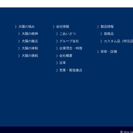
大陽の強み
会社情報
製品情報
大陽の精神
ごあいさつ
規格品
大陽の拠点
グループ会社
カスタム品（特注
大陽の体制
企業理念・特徴
技術・設備
大陽の挑戦
会社概要
沿革
営業・製造拠点
© 2026 TAI