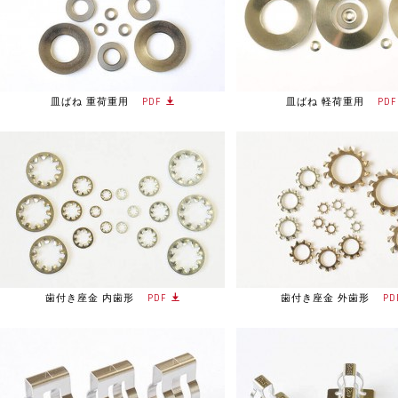
皿ばね 重荷重用
PDF
皿ばね 軽荷重用
PDF
歯付き座金 内歯形
PDF
歯付き座金 外歯形
PD