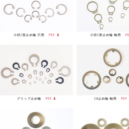
小径C形止め輪 穴用
PDF
小径C形止め輪 軸用
P
グリップ止め輪
PDF
CA止め輪 軸用
PDF