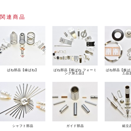
関連商品
ばね部品【線ばね】
ばね部品【板ばね フォーミ
ばね部品【板ば
ング加工品】
工品
シャフト部品
ガイド部品
組立