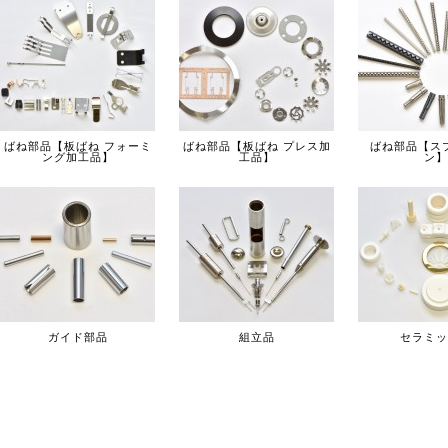
ばね部品【板ばね フォーミ
ばね部品【板ばね プレス加
ばね部品【ス
ング加工品】
工品】
ン】
ガイド部品
組立品
セラミッ