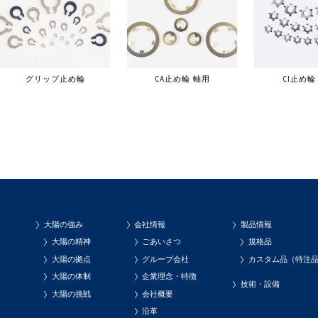
グリップ止め輪
CA止め輪 軸用
CI止め輪
大陽の強み
会社情報
製品情報
大陽の精神
ごあいさつ
規格品
大陽の拠点
グループ会社
カスタム品（特注
大陽の体制
企業理念・特徴
技術・設備
大陽の挑戦
会社概要
沿革