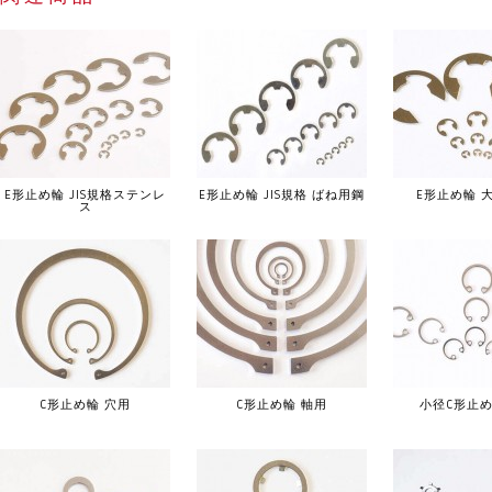
E形止め輪 JIS規格ステンレ
E形止め輪 JIS規格 ばね用鋼
E形止め輪 
ス
C形止め輪 穴用
C形止め輪 軸用
小径C形止め