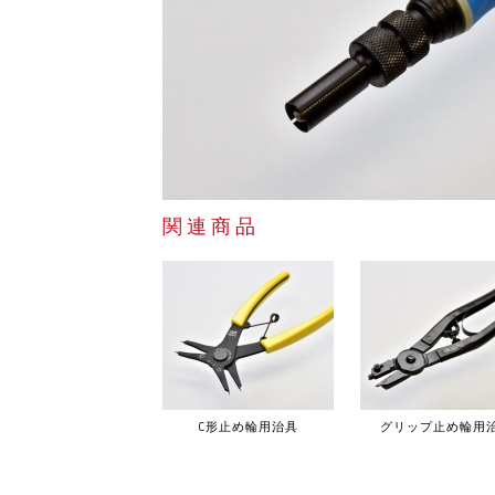
関連商品
C形止め輪用治具
グリップ止め輪用