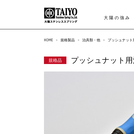
大陽の強み
HOME
>
規格製品
>
治具類・他
>
プッシュナット
プッシュナット用
規格品