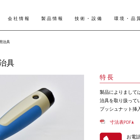
会社情報
製品情報
技術・設備
環境・品
用治具
治具
特長
製品によりまして
治具を取り扱って
プッシュナット挿
寸法表PDF
お電