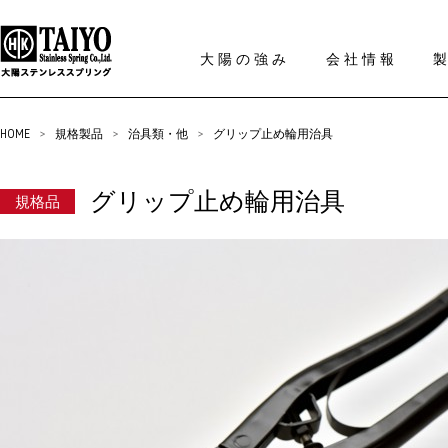
大陽の強み
会社情報
HOME
>
規格製品
>
治具類・他
>
グリップ止め輪用治具
グリップ止め輪用治具
規格品