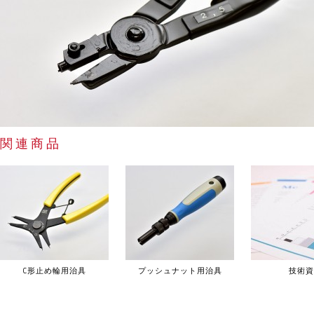
関連商品
C形止め輪用治具
プッシュナット用治具
技術資