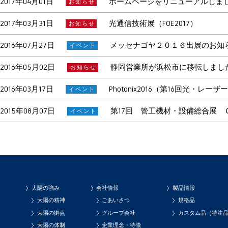
2017年04月01日
ホームページをリニューアルしま
お知らせ
2017年03月31日
光通信技術展（FOE2017）
お知らせ
2016年07月27日
メッセナゴヤ２０１６出展のお知らせ（
イベント
2016年05月02日
静岡営業所が浜松市に移転しまし
お知らせ
2016年03月17日
Photonix2016（第16回光・
イベント
2015年08月07日
第17回 管工機材・設備総合展
イベント
大陽の強み
会社情報
製品情報
大陽の精神
ごあいさつ
規格品
大陽の拠点
グループ会社
カスタム品（特注
大陽の体制
企業理念・特徴