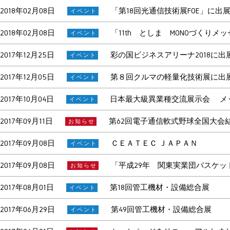
2018年02月08日
「第18回光通信技術展FOE」に出展
イベント
2018年02月08日
「11th としま MONOづくり
イベント
2017年12月25日
彩の国ビジネスアリーナ2018に出
イベント
2017年12月05日
第８回クルマの軽量化技術展に出
イベント
2017年10月04日
日本最大級異業種交流展示会 メッ
イベント
2017年09月11日
第62回電子通信軟式野球全国大会
お知らせ
2017年09月08日
ＣＥＡＴＥＣ ＪＡＰＡＮ
イベント
2017年09月08日
「平成29年 関東実業団バスケッ
お知らせ
2017年08月01日
第18回管工機材・設備総合展
イベント
2017年06月29日
第49回管工機材・設備総合展
イベント