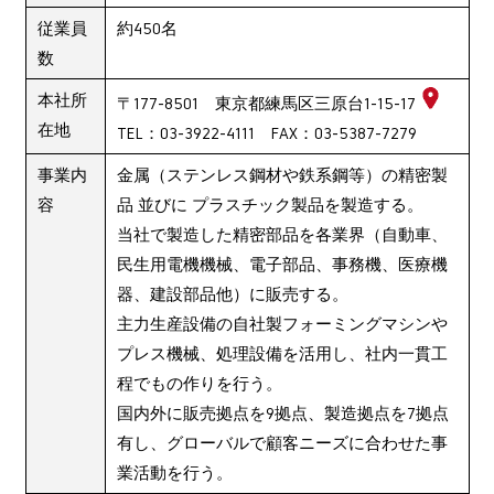
従業員
約450名
数
本社所
〒177-8501
東京都練馬区三原台1-15-17
在地
TEL：03-3922-4111 FAX：03-5387-7279
事業内
金属（ステンレス鋼材や鉄系鋼等）の精密製
容
品 並びに プラスチック製品を製造する。
当社で製造した精密部品を各業界（自動車、
民生用電機機械、電子部品、事務機、医療機
器、建設部品他）に販売する。
主力生産設備の自社製フォーミングマシンや
プレス機械、処理設備を活用し、社内一貫工
程でもの作りを行う。
国内外に販売拠点を9拠点、製造拠点を7拠点
有し、グローバルで顧客ニーズに合わせた事
業活動を行う。