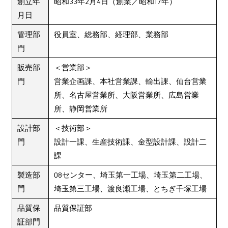
創立年
昭和33年2月4日（創業／昭和17年）
月日
管理部
役員室、総務部、経理部、業務部
門
販売部
＜営業部＞
門
営業企画課、本社営業課、輸出課、仙台営業
所、名古屋営業所、大阪営業所、広島営業
所、静岡営業所
設計部
＜技術部＞
門
設計一課、生産技術課、金型設計課、設計二
課
製造部
08センター、埼玉第一工場、埼玉第二工場、
門
埼玉第三工場、渡良瀬工場、とちぎ千塚工場
品質保
品質保証部
証部門