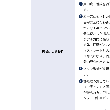
真円度、引抜き荷
る。
相手穴に挿入した
谷が交互にたわみ
形になる為ヒンジ
分に使用した場合
ジアル方向に接触
る為、回動がスム
（ストレート形の
形状による特性
直線的になり、円
分の死角が出来る
スキマ形状が波形
い。
熱処理を施してい
（中実ピン）と同
が得られる。但し
ャフト（中実ピン