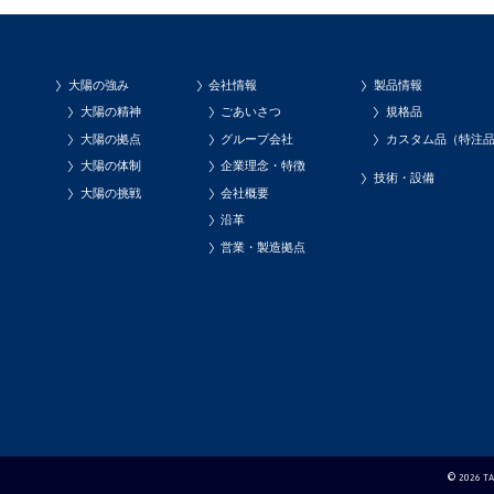
大陽の強み
会社情報
製品情報
大陽の精神
ごあいさつ
規格品
大陽の拠点
グループ会社
カスタム品（特注
大陽の体制
企業理念・特徴
技術・設備
大陽の挑戦
会社概要
沿革
営業・製造拠点
© 2026 TAI