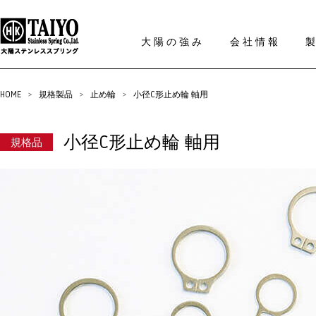
大陽の強み
会社情報
HOME
>
規格製品
>
止め輪
>
小径C形止め輪 軸用
小径C形止め輪 軸用
規格品