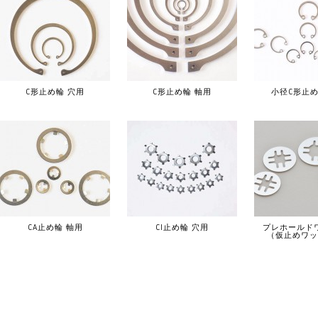
C形止め輪 穴用
C形止め輪 軸用
小径C形止め
CA止め輪 軸用
CI止め輪 穴用
プレホールド
（仮止めワッ