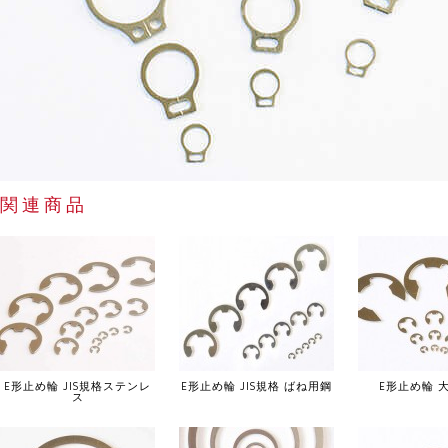
関連商品
E形止め輪 JIS規格ステンレ
E形止め輪 JIS規格 ばね用鋼
E形止め輪 
ス