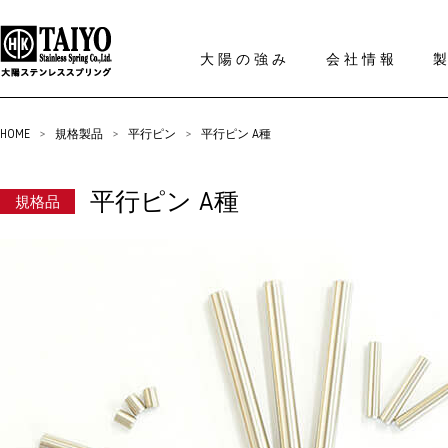
大陽の強み
会社情報
HOME
>
規格製品
>
平行ピン
>
平行ピン A種
平行ピン A種
規格品