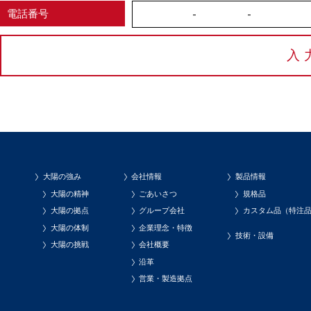
電話番号
-
-
大陽の強み
会社情報
製品情報
大陽の精神
ごあいさつ
規格品
大陽の拠点
グループ会社
カスタム品（特注
大陽の体制
企業理念・特徴
技術・設備
大陽の挑戦
会社概要
沿革
営業・製造拠点